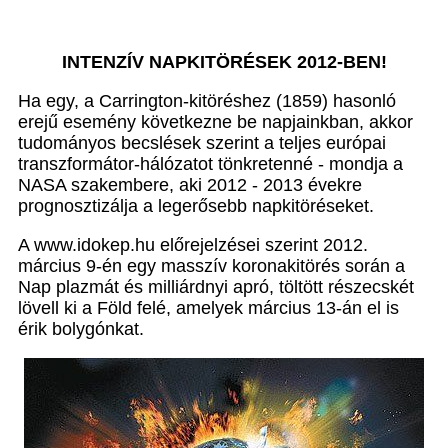
INTENZÍV NAPKITÖRÉSEK 2012-BEN!
Ha egy, a Carrington-kitöréshez (1859) hasonló
erejű esemény következne be napjainkban, akkor
tudományos becslések szerint a teljes európai
transzformátor-hálózatot tönkretenné - mondja a
NASA szakembere, aki 2012 - 2013 évekre
prognosztizálja a legerősebb napkitöréseket.
A www.idokep.hu előrejelzései szerint 2012.
március 9-én egy masszív koronakitörés során a
Nap plazmát és milliárdnyi apró, töltött részecskét
lövell ki a Föld felé, amelyek március 13-án el is
érik bolygónkat.