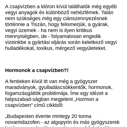
A csapvízben a klóron kívül találhatók még egyéb
vegyi anyagok és különböző nehézfémek. Talán
nem szükséges még egy ciánszennyezésnek
történnie a Tiszán, hogy felismerjük, a gyárak,
vegyi üzemek - ha nem is ilyen kritikus
mennyiségben, de - folyamatosan engedik
vizeinkbe a gyártási eljárás során keletkező vegyi
hulladékokat, toxikus, mérgező vegyületeket.
Hormonok a csapvízben?!
A fentieken kívül itt van még a gyógyszer
maradványok, gyulladáscsökkentők, hormonok,
fogamzásgátlók problémája. Íme egy idézet a
Népszabad-ságban megjelent „Hormon a
csapvízben" című cikkből:
„Budapesten évente mintegy 20 tonna
novamidazofen - az algopyrin és más gyógyszerek