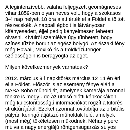
A legintenzívebb, valaha feljegyzett geomágneses
vihar 1859-ben olyan heves volt, hogy a szokásos
3-4 nap helyett 18 óra alatt érték el a Földet a töltött
részecskék. A nappali égbolt is látványosan
kifényesedett, éjjel pedig kényelmesen lehetett
olvasni. Kívülről szemlélve úgy tűnhetett, hogy
színes tűzbe borult az egész bolygó. Az északi fény
még Hawaii, Mexikó és a Földközi-tenger
szélességein is beragyogta az eget.
Milyen következmények várhatóak?
2012. március 9-i napkitörés március 12-14-én éri
el a Földet. Először is az esemény fénye eléri a
NASA Soho műholdját, amelynek kamerája azonnal
tönkre is megy - de az utolsó előtti képkockákon
még kulcsfontosságú információkat rögzít a kitörés
struktúrájáról. Ezeket azonnal továbbítja az orbitális
pályán keringő átjátszó műholdak felé, amelyek
(most még) tökéletesen működnek. Néhány perc
múlva a nagy energiájú röntgensugárzás súlyos