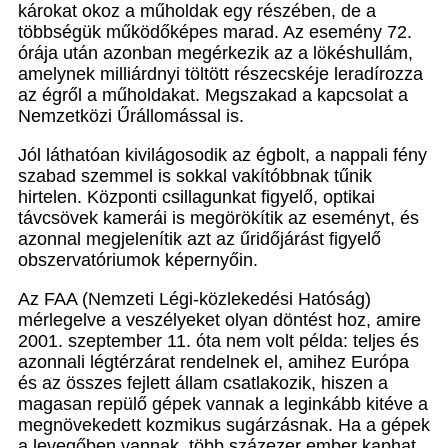
károkat okoz a műholdak egy részében, de a
többségük működőképes marad. Az esemény 72.
órája után azonban megérkezik az a lökéshullám,
amelynek milliárdnyi töltött részecskéje leradírozza
az égről a műholdakat. Megszakad a kapcsolat a
Nemzetközi Űrállomással is.
Jól láthatóan kivilágosodik az égbolt, a nappali fény
szabad szemmel is sokkal vakítóbbnak tűnik
hirtelen. Központi csillagunkat figyelő, optikai
távcsövek kamerái is megörökítik az eseményt, és
azonnal megjelenítik azt az űridőjárást figyelő
obszervatóriumok képernyőin.
Az FAA (Nemzeti Légi-közlekedési Hatóság)
mérlegelve a veszélyeket olyan döntést hoz, amire
2001. szeptember 11. óta nem volt példa: teljes és
azonnali légtérzárat rendelnek el, amihez Európa
és az összes fejlett állam csatlakozik, hiszen a
magasan repülő gépek vannak a leginkább kitéve a
megnövekedett kozmikus sugárzásnak. Ha a gépek
a levegőben vannak, több százezer ember kaphat