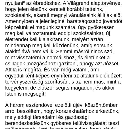
nyújtani" az ébredéshez. A Világrend alaptörvénye,
hogy jelen életünk kereteit korábbi tetteink,
szokásaink, akarati megnyilvánulásaink állítják elő.
Amennyiben a jelenleginél barátságosabb jövendőt
képzelünk el magunk számára, úgy gyökeresen
meg kell változtatnunk eddigi szokásainkat, új
életrendet kell kialakítanunk, melyért aztán
mindennap meg kell küzdenünk, amíg sorsunk
alakítójává nem válik. Semmi másról nincs szó,
mint visszatérni a normálishoz, és életünket a
csillagok mozgásához igazítani, ahogy azt József
Attila is megírta. És van még valami, ami
egyedüliként képes enyhíteni az általunk előidézett
törvényszerűség szorításán, s az nem más, mint a
kegyelem, de először segíts magadon, és akkor
Isten is megsegít!
A három esztendővel ezelőtti újévi köszöntőmben
arról beszéltem, hogy korszakhatárhoz érkeztünk,
mely eddigi társadalmi és gazdasági
berendezkedésünk gyökeres felülvizsgálatát teszi