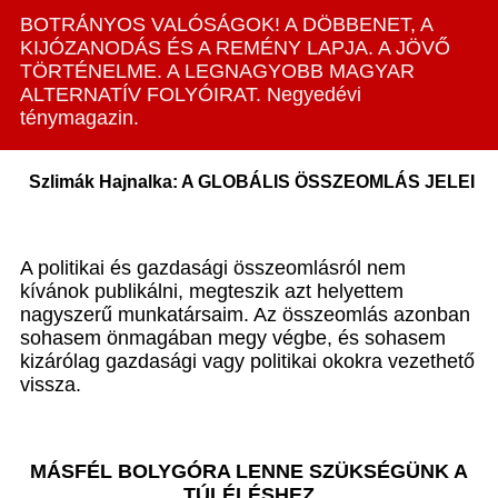
BOTRÁNYOS VALÓSÁGOK! A DÖBBENET, A
KIJÓZANODÁS ÉS A REMÉNY LAPJA. A JÖVŐ
TÖRTÉNELME. A LEGNAGYOBB MAGYAR
ALTERNATÍV FOLYÓIRAT. Negyedévi
ténymagazin.
Szlimák Hajnalka: A GLOBÁLIS ÖSSZEOMLÁS JELEI
A politikai és gazdasági összeomlásról nem
kívánok publikálni, megteszik azt helyettem
nagyszerű munkatársaim. Az összeomlás azonban
sohasem önmagában megy végbe, és sohasem
kizárólag gazdasági vagy politikai okokra vezethető
vissza.
MÁSFÉL BOLYGÓRA LENNE SZÜKSÉGÜNK A
TÚLÉLÉSHEZ