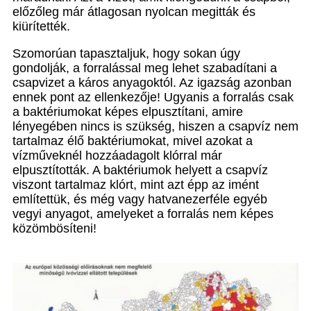
előzőleg már átlagosan nyolcan megitták és
kiürítették.
Szomorúan tapasztaljuk, hogy sokan úgy
gondolják, a forralással meg lehet szabadítani a
csapvizet a káros anyagoktól. Az igazság azonban
ennek pont az ellenkezője! Ugyanis a forralás csak
a baktériumokat képes elpusztítani, amire
lényegében nincs is szükség, hiszen a csapvíz nem
tartalmaz élő baktériumokat, mivel azokat a
vízműveknél hozzáadagolt klórral már
elpusztították. A baktériumok helyett a csapvíz
viszont tartalmaz klórt, mint azt épp az imént
említettük, és még vagy hatvanezerféle egyéb
vegyi anyagot, amelyeket a forralás nem képes
közömbösíteni!