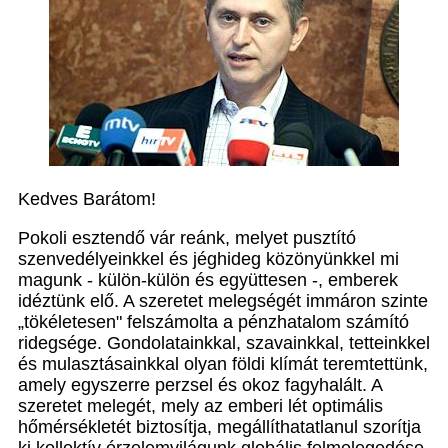
Kedves Barátom!
Pokoli esztendő vár reánk, melyet pusztító
szenvedélyeinkkel és jéghideg közönyünkkel mi
magunk - külön-külön és együttesen -, emberek
idéztünk elő. A szeretet melegségét immáron szinte
„tökéletesen" felszámolta a pénzhatalom számító
ridegsége. Gondolatainkkal, szavainkkal, tetteinkkel
és mulasztásainkkal olyan földi klímát teremtettünk,
amely egyszerre perzsel és okoz fagyhalált. A
szeretet melegét, mely az emberi lét optimális
hőmérsékletét biztosítja, megállíthatatlanul szorítja
ki kollektív érzelemvilágunk globális felmelegedése.