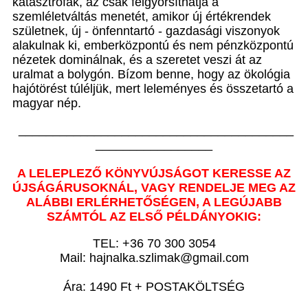
katasztrófák, az csak felgyorsíthatja a
szemléletváltás menetét, amikor új értékrendek
születnek, új - önfenntartó - gazdasági viszonyok
alakulnak ki, emberközpontú és nem pénzközpontú
nézetek dominálnak, és a szeretet veszi át az
uralmat a bolygón. Bízom benne, hogy az ökológia
hajótörést túléljük, mert leleményes és összetartó a
magyar nép.
________________________________________
_________________
A LELEPLEZŐ KÖNYVÚJSÁGOT KERESSE AZ
ÚJSÁGÁRUSOKNÁL, VAGY RENDELJE MEG AZ
ALÁBBI ERLÉRHETŐSÉGEN, A LEGÚJABB
SZÁMTÓL AZ ELSŐ PÉLDÁNYOKIG:
TEL: +36 70 300 3054
Mail: hajnalka.szlimak@gmail.com
Ára: 1490 Ft + POSTAKÖLTSÉG