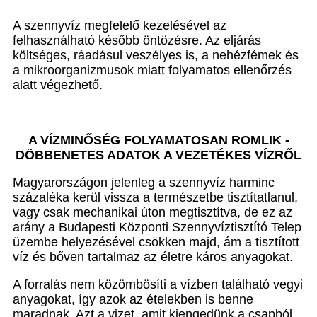
A szennyvíz megfelelő kezelésével az
felhasználható később öntözésre. Az eljárás
költséges, ráadásul veszélyes is, a nehézfémek és
a mikroorganizmusok miatt folyamatos ellenőrzés
alatt végezhető.
A VÍZMINŐSÉG FOLYAMATOSAN ROMLIK -
DÖBBENETES ADATOK A VEZETÉKES VÍZRŐL
Magyarországon jelenleg a szennyvíz harminc
százaléka kerül vissza a természetbe tisztítatlanul,
vagy csak mechanikai úton megtisztítva, de ez az
arány a Budapesti Központi Szennyvíztisztító Telep
üzembe helyezésével csökken majd, ám a tisztított
víz és bőven tartalmaz az életre káros anyagokat.
A forralás nem közömbösíti a vízben található vegyi
anyagokat, így azok az ételekben is benne
maradnak. Azt a vizet, amit kiengedünk a csapból,