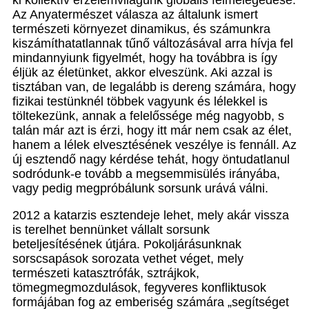
Az Anyatermészet válasza az általunk ismert
természeti környezet dinamikus, és számunkra
kiszámíthatatlannak tűnő változásával arra hívja fel
mindannyiunk figyelmét, hogy ha továbbra is így
éljük az életünket, akkor elveszünk. Aki azzal is
tisztában van, de legalább is dereng számára, hogy
fizikai testünknél többek vagyunk és lélekkel is
töltekezünk, annak a felelőssége még nagyobb, s
talán már azt is érzi, hogy itt már nem csak az élet,
hanem a lélek elvesztésének veszélye is fennáll. Az
új esztendő nagy kérdése tehát, hogy öntudatlanul
sodródunk-e tovább a megsemmisülés irányába,
vagy pedig megpróbálunk sorsunk urává válni.
2012 a katarzis esztendeje lehet, mely akár vissza
is terelhet bennünket vállalt sorsunk
beteljesítésének útjára. Pokoljárásunknak
sorscsapások sorozata vethet véget, mely
természeti katasztrófák, sztrájkok,
tömegmegmozdulások, fegyveres konfliktusok
formájában fog az emberiség számára „segítséget