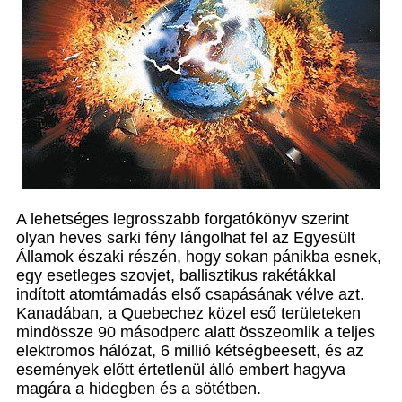
A lehetséges legrosszabb forgatókönyv szerint
olyan heves sarki fény lángolhat fel az Egyesült
Államok északi részén, hogy sokan pánikba esnek,
egy esetleges szovjet, ballisztikus rakétákkal
indított atomtámadás első csapásának vélve azt.
Kanadában, a Quebechez közel eső területeken
mindössze 90 másodperc alatt összeomlik a teljes
elektromos hálózat, 6 millió kétségbeesett, és az
események előtt értetlenül álló embert hagyva
magára a hidegben és a sötétben.