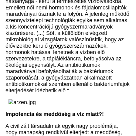
hatóanyaga - kerül a természetes vízfolyásokba.
Emellett női nemi hormonok és fájdalomcsillapítók
maradványai úsznak le a folyón. A jelenleg működő
szennyvíztelepi technológiák egyike sem alkalmas
a kis koncentrációjú gyógyszermaradványok
kiszűrésére. (...) Sőt, a külföldön elvégzett
mikrobiológiai vizsgálatok valószínűsítik, hogy az
élővizekbe kerülő gyógyszerszármazékok,
hormonok hatással lehetnek a vízben élő
szervezetekre, a táplálékláncra, befolyásolva az
ökológiai egyensúlyt. Az antibiotikumok
maradványai befolyásolhatják a baktériumok
szaporodását, a gyógyászatban alkalmazott
antibiotikumokkal szemben ellenálló baktériumfajok
elterjedését idézhetik elő."
Impotencia és meddőség a víz miatt?!
A civilizált társadalmak egyik nagy problémája,
hogy manapság rendkívül elterjedt a meddőség,