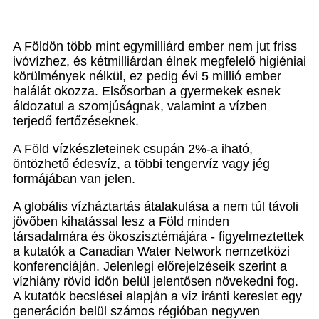
A Földön több mint egymilliárd ember nem jut friss
ivóvízhez, és kétmilliárdan élnek megfelelő higiéniai
körülmények nélkül, ez pedig évi 5 millió ember
halálát okozza. Elsősorban a gyermekek esnek
áldozatul a szomjúságnak, valamint a vízben
terjedő fertőzéseknek.
A Föld vízkészleteinek csupán 2%-a iható,
öntözhető édesvíz, a többi tengervíz vagy jég
formájában van jelen.
A globális vízháztartás átalakulása a nem túl távoli
jövőben kihatással lesz a Föld minden
társadalmára és ökoszisztémájára - figyelmeztettek
a kutatók a Canadian Water Network nemzetközi
konferenciáján. Jelenlegi előrejelzéseik szerint a
vízhiány rövid időn belül jelentősen növekedni fog.
A kutatók becslései alapján a víz iránti kereslet egy
generáción belül számos régióban negyven