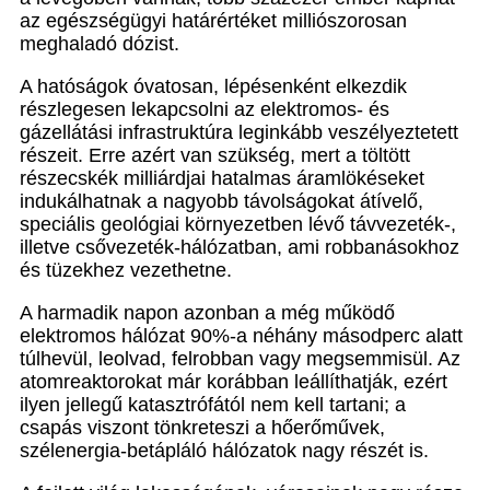
az egészségügyi határértéket milliószorosan
meghaladó dózist.
A hatóságok óvatosan, lépésenként elkezdik
részlegesen lekapcsolni az elektromos- és
gázellátási infrastruktúra leginkább veszélyeztetett
részeit. Erre azért van szükség, mert a töltött
részecskék milliárdjai hatalmas áramlökéseket
indukálhatnak a nagyobb távolságokat átívelő,
speciális geológiai környezetben lévő távvezeték-,
illetve csővezeték-hálózatban, ami robbanásokhoz
és tüzekhez vezethetne.
A harmadik napon azonban a még működő
elektromos hálózat 90%-a néhány másodperc alatt
túlhevül, leolvad, felrobban vagy megsemmisül. Az
atomreaktorokat már korábban leállíthatják, ezért
ilyen jellegű katasztrófától nem kell tartani; a
csapás viszont tönkreteszi a hőerőművek,
szélenergia-betápláló hálózatok nagy részét is.