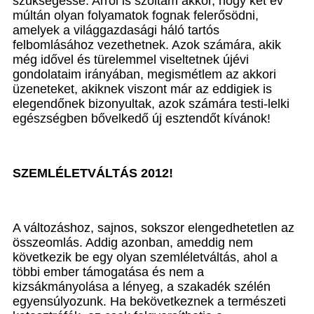
szükségessé. Arról is szóltam akkor, hogy két év
múltán olyan folyamatok fognak felerősödni,
amelyek a világgazdasági háló tartós
felbomlásához vezethetnek. Azok számára, akik
még idővel és türelemmel viseltetnek újévi
gondolataim irányában, megismétlem az akkori
üzeneteket, akiknek viszont már az eddigiek is
elegendőnek bizonyultak, azok számára testi-lelki
egészségben bővelkedő új esztendőt kívánok!
SZEMLÉLETVÁLTÁS 2012!
A változáshoz, sajnos, sokszor elengedhetetlen az
összeomlás. Addig azonban, ameddig nem
következik be egy olyan szemléletváltás, ahol a
többi ember támogatása és nem a
kizsákmányolása a lényeg, a szakadék szélén
egyensúlyozunk. Ha bekövetkeznek a természeti