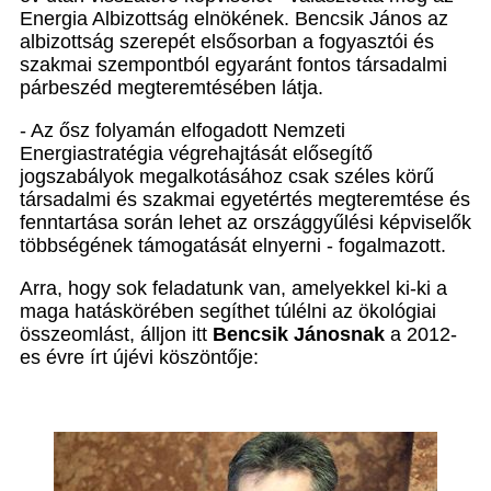
Energia Albizottság elnökének. Bencsik János az
albizottság szerepét elsősorban a fogyasztói és
szakmai szempontból egyaránt fontos társadalmi
párbeszéd megteremtésében látja.
- Az ősz folyamán elfogadott Nemzeti
Energiastratégia végrehajtását elősegítő
jogszabályok megalkotásához csak széles körű
társadalmi és szakmai egyetértés megteremtése és
fenntartása során lehet az országgyűlési képviselők
többségének támogatását elnyerni - fogalmazott.
Arra, hogy sok feladatunk van, amelyekkel ki-ki a
maga hatáskörében segíthet túlélni az ökológiai
összeomlást, álljon itt
Bencsik Jánosnak
a 2012-
es évre írt újévi köszöntője: