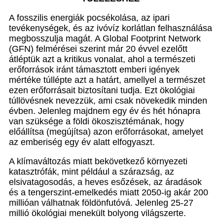
A fosszilis energiák pocsékolása, az ipari
tevékenységek, és az ivóvíz korlátlan felhasználása
megbosszulja magát. A Global Footprint Network
(GFN) felmérései szerint már 20 évvel ezelőtt
átléptük azt a kritikus vonalat, ahol a természeti
erőforrások iránt támasztott emberi igények
mértéke túllépte azt a határt, amellyel a természet
ezen erőforrásait biztosítani tudja. Ezt ökológiai
túllövésnek nevezzük, ami csak növekedik minden
évben. Jelenleg majdnem egy év és hét hónapra
van szüksége a földi ökoszisztémának, hogy
előállítsa (megújítsa) azon erőforrásokat, amelyet
az emberiség egy év alatt elfogyaszt.
A klímaváltozás miatt bekövetkező környezeti
katasztrófák, mint például a szárazság, az
elsivatagosodás, a heves esőzések, az áradások
és a tengerszint-emelkedés miatt 2050-ig akár 200
millióan válhatnak földönfutóvá. Jelenleg 25-27
millió ökológiai menekült bolyong világszerte.