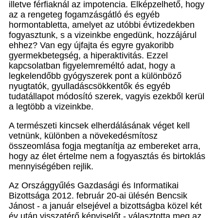
illetve férfiaknál az impotencia. Elképzelhető, hogy
az a rengeteg fogamzásgátló és egyéb
hormontabletta, amelyet az utóbbi évtizedekben
fogyasztunk, s a vizeinkbe engedünk, hozzájárul
ehhez? Van egy újfajta és egyre gyakoribb
gyermekbetegség, a hiperaktivitás. Ezzel
kapcsolatban figyelemreméltó adat, hogy a
legkelendőbb gyógyszerek pont a különböző
nyugtatók, gyulladáscsökkentők és egyéb
tudatállapot módosító szerek, vagyis ezekből kerül
a legtöbb a vizeinkbe.
A természeti kincsek elherdálásának véget kell
vetnünk, különben a növekedésmítosz
összeomlása fogja megtanítja az embereket arra,
hogy az élet értelme nem a fogyasztás és birtoklás
mennyiségében rejlik.
Az Országgyűlés Gazdasági és Informatikai
Bizottsága 2012. február 20-ai ülésén Bencsik
Jánost - a január elsejével a bizottságba közel két
év után visszatérő képviselőt - választotta meg az