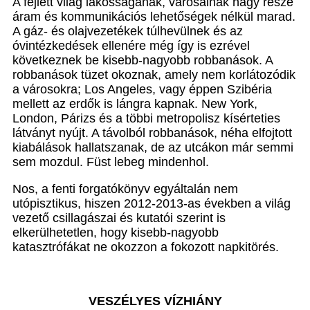
A fejlett világ lakosságának, városainak nagy része
áram és kommunikációs lehetőségek nélkül marad.
A gáz- és olajvezetékek túlhevülnek és az
óvintézkedések ellenére még így is ezrével
következnek be kisebb-nagyobb robbanások. A
robbanások tüzet okoznak, amely nem korlátozódik
a városokra; Los Angeles, vagy éppen Szibéria
mellett az erdők is lángra kapnak. New York,
London, Párizs és a többi metropolisz kísérteties
látványt nyújt. A távolból robbanások, néha elfojtott
kiabálások hallatszanak, de az utcákon már semmi
sem mozdul. Füst lebeg mindenhol.
Nos, a fenti forgatókönyv egyáltalán nem
utópisztikus, hiszen 2012-2013-as években a világ
vezető csillagászai és kutatói szerint is
elkerülhetetlen, hogy kisebb-nagyobb
katasztrófákat ne okozzon a fokozott napkitörés.
VESZÉLYES VÍZHIÁNY