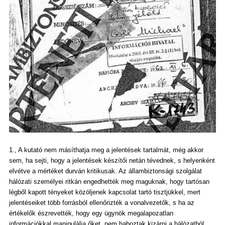
1., A kutató nem másíthatja meg a jelentések tartalmát, még akkor
sem, ha sejti, hogy a jelentések készítői netán tévednek, s helyenként
elvétve a mértéket durván kritikusak. Az állambiztonsági szolgálat
hálózati személyei ritkán engedhették meg maguknak, hogy tartósan
légből kapott tényeket közöljenek kapcsolat tartó tisztjükkel, mert
jelentéseiket több forrásból ellenőrizték a vonalvezetők, s ha az
értékelők észrevették, hogy egy ügynök megalapozatlan
információkkal manipulálja őket, nem haboztak kizárni a hálózatból,