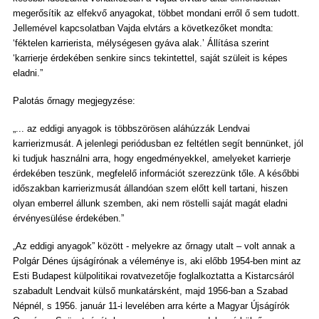
megerősítik az elfekvő anyagokat, többet mondani erről ő sem tudott.
Jellemével kapcsolatban Vajda elvtárs a következőket mondta:
‘féktelen karrierista, mélységesen gyáva alak.’ Állítása szerint
‘karrierje érdekében senkire sincs tekintettel, saját szüleit is képes
eladni.”
Palotás őrnagy megjegyzése:
„... az eddigi anyagok is többszörösen aláhúzzák Lendvai
karrierizmusát. A jelenlegi periódusban ez feltétlen segít bennünket, jól
ki tudjuk használni arra, hogy engedményekkel, amelyeket karrierje
érdekében teszünk, megfelelő információt szerezzünk tőle. A későbbi
időszakban karrierizmusát állandóan szem előtt kell tartani, hiszen
olyan emberrel állunk szemben, aki nem röstelli saját magát eladni
érvényesülése érdekében.”
„Az eddigi anyagok” között - melyekre az őrnagy utalt – volt annak a
Polgár Dénes újságírónak a véleménye is, aki előbb 1954-ben mint az
Esti Budapest külpolitikai rovatvezetője foglalkoztatta a Kistarcsáról
szabadult Lendvait külső munkatársként, majd 1956-ban a Szabad
Népnél, s 1956. január 11-i levelében arra kérte a Magyar Újságírók