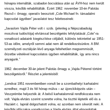
hónapra internálták, szabadon bocsátása után az ÁVH-hoz nem került
vissza, később rehabilitálták. Ezért 1962. november 10-én Palotás
Rezső r. őrnagy, operatív beosztott „Cole Michael fn. társadalmi
kapcsolat ügyében” javaslatot tesz feletteseinek:
„Javaslom Vajda Péter volt r. szds. (jelenleg a Népszabadság
moszkvai tudósítója) elvtárssal beszélgetés lefolytatását „Cole”-ra
vonatkozó adataink kiegészítése céljából, különös tekintettel az 1951-
53-as időre, amelyről semmi adat nem áll rendelkezésünkre. A BM.
személyzeti osztályán lévő anyaga feltehetően megsemmisült,
őrizetbe vételével kapcsolatos ügyben rehabilitálták, így arra nincs
anyagunk.”
1962. december 30-án jelent Palotás őrnagy a „Vajda Péterrel történt
beszélgetésről.” Részlet a jelentésből:
„Lendvai 1951 novemberében vonult be a szombathelyi karhatalmi
ezredhez, majd 3 és fél hónap múlva – az újonckiképzés után –
Veszprémbe helyezték át. A belső karhatalomnál rendfokozata nem
volt. Vajda elvtárs szerint szerette volna, ha tisztté léptetik elő és a
Hazáért c. lapnál dolgozhatott volna, ez azonban nem sikerült neki. A
későbbi időszakra vonatkozóan a Vajda elvtárs által elmondottak