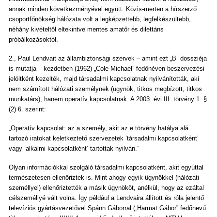
annak minden következményével együtt. Közis-merten a hírszerző
csoportfőnökség hálózata volt a legképzettebb, legfelkészültebb,
néhány kivételtől eltekintve mentes amatőr és dilettáns
próbálkozásoktól.
2., Paul Lendvait az állambiztonsági szervek – amint ezt „B” dossziéja
is mutatja – kezdetben (1962) „Cole Michael” fedőnéven beszervezési
jelöltként kezelték, majd társadalmi kapcsolatnak nyilvánították, aki
nem számított hálózati személynek (ügynök, titkos megbízott, titkos
munkatárs), hanem operatív kapcsolatnak. A 2003. évi III. törvény 1. §
(2) 6. szerint:
„Operatív kapcsolat: az a személy, akit az e törvény hatálya alá
tartozó iratokat keletkeztető szervezetek ’társadalmi kapcsolatként’
vagy ’alkalmi kapcsolatként’ tartottak nyilván.”
Olyan információkkal szolgáló társadalmi kapcsolatként, akit egyúttal
természetesen ellenőriztek is. Mint ahogy egyik ügynökkel (hálózati
személlyel) ellenőriztették a másik ügynököt, anélkül, hogy az ezáltal
célszeméllyé vált volna. Így például a Lendvaira állított és róla jelentő
televíziós gyártásvezetővel Spánn Gáborral („Harmat Gábor” fedőnevű