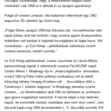
Országos Szövetségét, hogy „a rendszeresen dolgozó külső
munkatárs”-nak 1956-ra is állítsák ki az újságíró igazolványt.
Polgár jól ismerte Lendvait, róla kialakított véleményét egy 1962.
augusztus 30-i jelentés így őrizte meg:
„Polgár Dénes újságíró 1958-ban Bécsben járt, visszaérkezése után
baráti körben arról tett említést, hogy Lendvai egyéni érvényesülése
érdekében volt barátait is hajlandó kiszolgáltatni és bajba hozni. Volt
munkahelye – az Esti Hírlap – párttitkárának véleménye szerint
Lendvai karrierista, törtető személy.”
Az Esti Hírlap párttitkárának: Lantos Lászlónak és László Miklós
pártvezetőségi tagnak a véleményét Lendvai Pál MSZMP tagról
Sándor Miklós r. főhadnagy írja le. „Adatszolgáltatóim elmondása
szerint 1952-ig Péter Gábor politikai munkatársa volt és ebből
kifolyólag néhány hónapig őrizetben volt. ...disszidálása előtt a
Fehérkönyv I. kötetén dolgozott.” A főhadnagy jelentése szerint
Lendvai „...az ellenforradalom alatt Üllői úti lakhelyén az óvóhelyen
igen gyáva magatartást tanúsított. A harcok idején a ház belövést
kapott, de semmiféle mentési munkában nem mert részt venni”, mint
károsult kapta meg 1956 decemberében L. A. disszidált személy XIII.