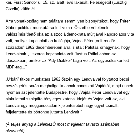
ker. Fürst Sándor u. 15. sz. alatt lévő lakását. Feleségétől (Lusztig
Gizella) külön él.
Arra vonatkozólag nem találtam semmilyen bizonyítékot, hogy Péter
Gábor politikai munkatársa lett volna. Őrizetbe vételének
valószínűsíthető oka az a szociáldemokrata múltjával kapcsolatos vita
volt, mellyel kapcsolatban kollégája, Vajda Péter „volt rendőr
százados” 1962 decemberében arra is utalt Palotás őrnagynak, hogy
Lendvainak „...szoros kapcsolata volt Justus Pállal abban az
időszakban, amikor az ‘Ady Diákkör’ tagja volt. Az egyesüléskor lett
MDP-tag...”
„Urbán” titkos munkatárs 1962 őszén egy Lendvaival folytatott bécsi
beszélgetés során meghallgatta annak panaszait Vajdáról, majd ennek
nyomán azt jelentette Budapestre, hogy „Vajda Péter Lendvaival egy
alakulatnál szolgálta tényleges katonai idejét és Vajda volt az, aki
Lendvai egy meggondolatlan kijelentéséből nagy ügyet csinált,
feljelentette és börtönbe juttatta Lendvait.”
(A teljes anyag a LeleplezŐ most megjelent tavaszi számában
olvasható)