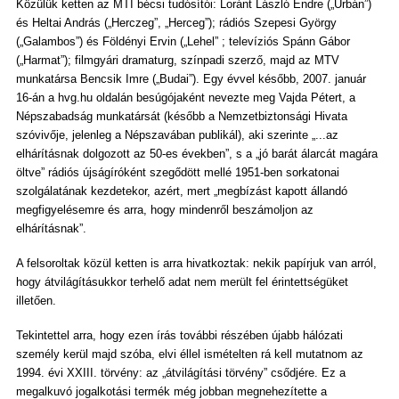
Közülük ketten az MTI bécsi tudósítói: Loránt László Endre („Urbán”)
és Heltai András („Herczeg”, „Herceg”); rádiós Szepesi György
(„Galambos”) és Földényi Ervin („Lehel” ; televíziós Spánn Gábor
(„Harmat”); filmgyári dramaturg, színpadi szerző, majd az MTV
munkatársa Bencsik Imre („Budai”). Egy évvel később, 2007. január
16-án a hvg.hu oldalán besúgójaként nevezte meg Vajda Pétert, a
Népszabadság munkatársát (később a Nemzetbiztonsági Hivata
szóvivője, jelenleg a Népszavában publikál), aki szerinte „...az
elhárításnak dolgozott az 50-es években”, s a „jó barát álarcát magára
öltve” rádiós újságíróként szegődött mellé 1951-ben sorkatonai
szolgálatának kezdetekor, azért, mert „megbízást kapott állandó
megfigyelésemre és arra, hogy mindenről beszámoljon az
elhárításnak”.
A felsoroltak közül ketten is arra hivatkoztak: nekik papírjuk van arról,
hogy átvilágításukkor terhelő adat nem merült fel érintettségüket
illetően.
Tekintettel arra, hogy ezen írás további részében újabb hálózati
személy kerül majd szóba, elvi éllel ismételten rá kell mutatnom az
1994. évi XXIII. törvény: az „átvilágítási törvény” csődjére. Ez a
megalkuvó jogalkotási termék még jobban megnehezítette a