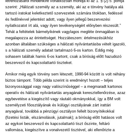
létrehozásáról mindenkire vonatkozóan mondja ki az 1. § (2) 5. pontja
szerint: „Hálózati személy az a személy, aki az e törvény hatálya alá
tartozó iratokat keletkeztető szervezetek számára titokban, fedéssel
és fedőnévvel jelentést adott, vagy ilyen jellegű beszervezési
nyilatkozatot írt alá, vagy ilyen tevékenységért előnyben részesült.”
Tehát a feltételek bármelyikének vagylagos megléte önmagában is
megalapozza az érintettséget. Hozzáteszem: értelmezésükhöz
azonban általában szükséges a hálózati nyilvántartásba vételt igazoló,
s a hálózati személy adatait tartalmazó 6-os karton. Eddig még
sohasem találtak hamis 6-os kartont, csak a bíróság előtt hazudozó
beszervező és kapcsolattartó tiszteket.
Amikor még egyik törvény sem létezett, 1990-94 között is volt néhány
biztos támpont. Több példa szerint is eredményt hozott – teljes
bizonyossággal vagy nagy valószínűséggel – a megmaradt kartonos
operatív és hálózati nyilvántartás anyagának keresztellenőrzése, azaz
egybevetése a kiegészítő vagy ráutaló okmányokkal, így a BM volt
személyzeti főosztályának és külügyi osztályának zárt irattári
anyagával, továbbá a pénzügyi osztályon fellelt bizonyítékokkal
(fizetési listák, elszámolások, jutalmak); a bíróság előtt hatásos volt
az egykori beszervező és kapcsolattartó tiszt őszinte, feltáró
vallomása, kiegészítve a vonalvezető tisztével, aki ellenőrizte a