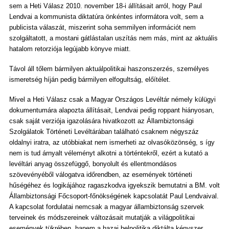
sem a Heti Válasz 2010. november 18-i állításait arról, hogy Paul
Lendvai a kommunista diktatúra önkéntes informátora volt, sem a
publicista válaszát, miszerint soha semmilyen információt nem
szolgáltatott, a mostani gátlástalan uszítás nem más, mint az aktuális
hatalom retorziója legújabb könyve miatt.
Távol áll tőlem bármilyen aktuálpolitikai haszonszerzés, személyes
ismeretség híján pedig bármilyen elfogultság, előítélet.
Mivel a Heti Válasz csak a Magyar Országos Levéltár némely külügyi
dokumentumára alapozta állításait, Lendvai pedig roppant hiányosan,
csak saját verziója igazolására hivatkozott az Állambiztonsági
Szolgálatok Történeti Levéltárában található csaknem négyszáz
oldalnyi iratra, az utóbbiakat nem ismerheti az olvasóközönség, s így
nem is tud árnyalt véleményt alkotni a történtekről, ezért a kutató a
levéltári anyag összefüggő, bonyolult és ellentmondásos
szövevényéből válogatva időrendben, az események történeti
hűségéhez és logikájához ragaszkodva igyekszik bemutatni a BM. volt
Állambiztonsági Főcsoport-főnökségének kapcsolatát Paul Lendvaival.
A kapcsolat fordulatai nemcsak a magyar állambiztonság szervek
terveinek és módszereinek változásait mutatják a világpolitikai
események tükrében, hanem a hazai belpolitika diktálta kényszer