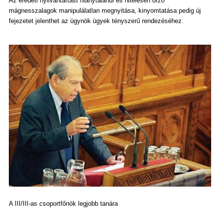
Az eredeti nyilvántartást hiánytalanul és hitelesen őrző
mágnesszalagok manipulálatlan megnyitása, kinyomtatása pedig új
fejezetet jelenthet az ügynök ügyek tényszerű rendezéséhez.
A III/III-as csoportfőnök legjobb tanára