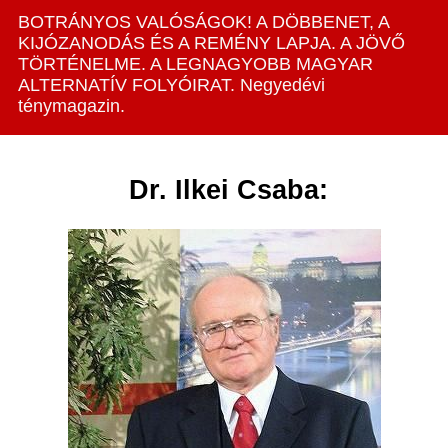
BOTRÁNYOS VALÓSÁGOK! A DÖBBENET, A
KIJÓZANODÁS ÉS A REMÉNY LAPJA. A JÖVŐ
TÖRTÉNELME. A LEGNAGYOBB MAGYAR
ALTERNATÍV FOLYÓIRAT. Negyedévi
ténymagazin.
Dr. Ilkei Csaba: