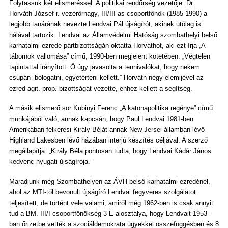
Folytassuk két elismeréssel. A politikai rendőrség vezetője: Dr.
Horváth József r. vezérőrnagy, III/III-as csoportfőnök (1985-1990) a
legjobb tanárának nevezte Lendvai Pál újságírót, akinek utólag is
hálával tartozik. Lendvai az Államvédelmi Hatóság szombathelyi belső
karhatalmi ezrede pártbizottságán oktatta Horváthot, aki ezt írja „A
tábornok vallomása” című, 1990-ben megjelent kötetében: „Végtelen
tapintattal irányított. Ő úgy javasolta a tennivalókat, hogy nekem
csupán bólogatni, egyetérteni kellett.” Horváth négy elemijével az
ezred agit.-prop. bizottságát vezette, ehhez kellett a segítség.
A másik elismerő sor Kubinyi Ferenc „A katonapolitika regénye” című
munkájából való, annak kapcsán, hogy Paul Lendvai 1981-ben
Amerikában felkeresi Király Bélát annak New Jersei államban lévő
Highland Lakesben lévő házában interjú készítés céljával. A szerző
megállapítja: „Király Béla pontosan tudta, hogy Lendvai Kádár János
kedvenc nyugati újságírója.”
Maradjunk még Szombathelyen az ÁVH belső karhatalmi ezredénél,
ahol az MTI-től bevonult újságíró Lendvai fegyveres szolgálatot
teljesített, de történt vele valami, amiről még 1962-ben is csak annyit
tud a BM. III/I csoportfőnökség 3-E alosztálya, hogy Lendvait 1953-
ban őrizetbe vették a szociáldemokrata ügyekkel összefüggésben és 8