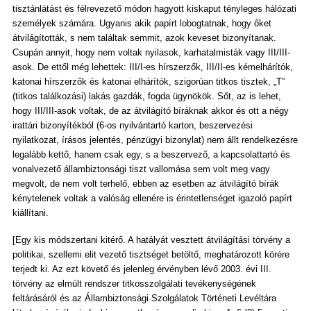
tisztánlátást és félrevezető módon hagyott kiskaput tényleges hálózati
személyek számára. Ugyanis akik papírt lobogtatnak, hogy őket
átvilágították, s nem találtak semmit, azok keveset bizonyítanak.
Csupán annyit, hogy nem voltak nyilasok, karhatalmisták vagy III/III-
asok. De ettől még lehettek: III/I-es hírszerzők, III/II-es kémelhárítók,
katonai hírszerzők és katonai elhárítók, szigorúan titkos tisztek, „T”
(titkos találkozási) lakás gazdák, fogda ügynökök. Sőt, az is lehet,
hogy III/III-asok voltak, de az átvilágító bíráknak akkor és ott a négy
irattári bizonyítékból (6-os nyilvántartó karton, beszervezési
nyilatkozat, írásos jelentés, pénzügyi bizonylat) nem állt rendelkezésre
legalább kettő, hanem csak egy, s a beszervező, a kapcsolattartó és
vonalvezető állambiztonsági tiszt vallomása sem volt meg vagy
megvolt, de nem volt terhelő, ebben az esetben az átvilágító bírák
kénytelenek voltak a valóság ellenére is érintetlenséget igazoló papírt
kiállítani.
[Egy kis módszertani kitérő. A hatályát vesztett átvilágítási törvény a
politikai, szellemi elit vezető tisztséget betöltő, meghatározott körére
terjedt ki. Az ezt követő és jelenleg érvényben lévő 2003. évi III.
törvény az elmúlt rendszer titkosszolgálati tevékenységének
feltárásáról és az Állambiztonsági Szolgálatok Történeti Levéltára