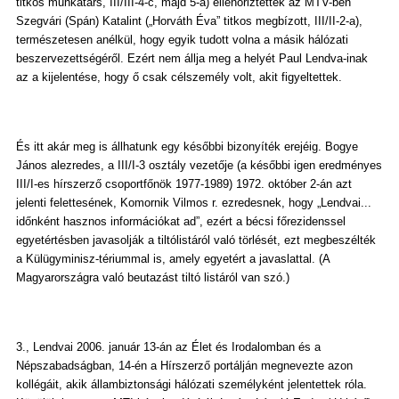
titkos munkatárs, III/III-4-c, majd 5-a) ellenőriztették az MTV-ben
Szegvári (Spán) Katalint („Horváth Éva” titkos megbízott, III/II-2-a),
természetesen anélkül, hogy egyik tudott volna a másik hálózati
beszervezettségéről. Ezért nem állja meg a helyét Paul Lendva-inak
az a kijelentése, hogy ő csak célszemély volt, akit figyeltettek.
És itt akár meg is állhatunk egy későbbi bizonyíték erejéig. Bogye
János alezredes, a III/I-3 osztály vezetője (a későbbi igen eredményes
III/I-es hírszerző csoportfőnök 1977-1989) 1972. október 2-án azt
jelenti felettesének, Komornik Vilmos r. ezredesnek, hogy „Lendvai...
időnként hasznos információkat ad”, ezért a bécsi főrezidenssel
egyetértésben javasolják a tiltólistáról való törlését, ezt megbeszélték
a Külügyminisz-tériummal is, amely egyetért a javaslattal. (A
Magyarországra való beutazást tiltó listáról van szó.)
3., Lendvai 2006. január 13-án az Élet és Irodalomban és a
Népszabadságban, 14-én a Hírszerző portálján megnevezte azon
kollégáit, akik állambiztonsági hálózati személyként jelentettek róla.