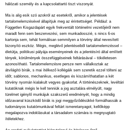
hálózati személy és a kapcsolattartó tiszt viszonyát.
Ma is alig esik szó azokról az esetekről, amikor a jelentések
tartalomelemzésével állapítjuk meg az érintettséget. Például: a
Független Kisgazdapárt egyik frekventált történelmi vezetőjéről nem
maradt fenn sem beszervezési, sem munkadosszié, s nincs 6-os
kartonja sem, tehát formálisan semmilyen a törvény által nevesített
bizonyító eszköz. Mégis, meglévő jelentéseiből tartalomelemzéssel –
életútja, politikusi pályája eseményeinek és a jelentésíró által említett
tények, körülmények összefüggéseinek feltárásával – tökéletesen
azonosítható. Tartalomelemzésre persze nem vállalkoztak az
átvilágító bírák, s mai ítélkező kollégáik sem szeretik ezzel tölteni az
időt; sablonos, mechanikus, esetleges és kiszámíthatatlan a két
törvény nyomán kialakult vegyes gyakorlat. A történészeknek, levéltári
kutatóknak mégis le kell tenniük a jog asztalára elmélyült, nagy
türelmet igénylő munkájuk szakszerű eredményét, hogy a mindig
időzavarral küszködő bírák is jogi meggyőződésükké formálhassák a
tudományos kutatómunkával feltárt ismeretanyagot, kellőképp
megalapozva indoklásukat a társadalom számára is megnyugtató
ítéletekhez.