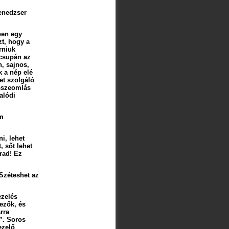
enedzser
pen egy
t, hogy a
rniuk
 csupán az
, sajnos,
k a nép elé
et szolgáló
sszeomlás
alódi
em
ni, lehet
, sőt lehet
rad! Ez
 Széteshet az
ezelés
ezők, és
arra
”. Soros
ezelő