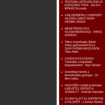
TESTÜNK LEFÖLDELÉSE AZ
EGÉSZSÉG TITKA - JULIUS
MOHÁCSI rovata
A BILDERBERG CSORPORT
VILÁGÁLLAMOT AKAR -
DRÁBIK JÁNOS
MENETREND EGY
VILÁGHÁBORÚHOZ - VIRÁG
ANDRÁS
Titkos összefogás Orbán
Viktor győzelméért ÉS A
SUNYI KÉMKUKKOLÁSOK -
Tőke Péter
CIGÁNYGYILKOSSÁG-
Tudósítás a legutóbbi
tárgyalásokról - Vajó Sándor
Schönthal Henrik a
kémelhárítás gyöngye - Dr.
Ilkei csaba
HAGYÓÉK családi koalíciója-
A BEVÉTEL ERŐSÍTI A
SZABÁLYT - Szlimák Hajnalka
20 NAP ALATT ELSÖPÖRTÜK
A TÚLERŐT - Csomós Róbert