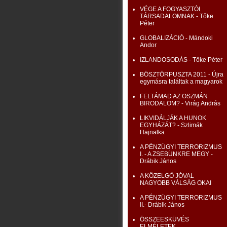
VÉGE A FOGYASZTÓI
TÁRSADALOMNAK - Tőke
Péter
GLOBALIZÁCIÓ - Mándoki
Andor
IZLANDOSODÁS - Tőke Péter
BÖSZTÖRPUSZTA 2011 - Újra
egymásra találtak a magyarok
FELTÁMAD AZ OSZMÁN
BIRODALOM? - Virág András
LIKVIDÁLJÁK A HUNOK
EGYHÁZÁT? - Szlimák
Hajnalka
A PÉNZÜGYI TERRORIZMUS
I. - A ZSEBÜNKRE MEGY -
Drábik János
A KÖZELGŐ JÓVAL
NAGYOBB VÁLSÁG OKAI
A PÉNZÜGYI TERRORIZMUS
II.- Drábik János
ÖSSZEESKÜVÉS
ELMÉLETEK