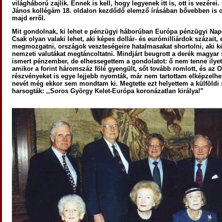
világháború zajlik. Ennek is kell, hogy legyenek itt is, ott is vezérei.
János kollégám 18. oldalon kezdődő elemző írásában bővebben is 
majd erről.
Mit gondolnak, ki lehet e pénzügyi háborúban Európa pénzügyi Nap
Csak olyan valaki lehet, aki képes dollár- és eurómilliárdok százait, 
megmozgatni, országok veszteségeire hatalmasakat shortolni, aki k
nemzeti valutákat megtáncoltatni. Mindjárt beugrott a derék magya
ismert pénzember, de elhessegettem a gondolatot: ő nem tenne ilyet
amikor a forint háromszáz fölé gyengült, sőt tovább romlott, és az 
részvényeket is egye lejjebb nyomták, már nem tartottam elképzelhe
nevét még ekkor sem mondtam ki. Megtette ezt helyettem a külföldi s
harsogták: ,,Soros György Kelet-Európa koronázatlan királya!”