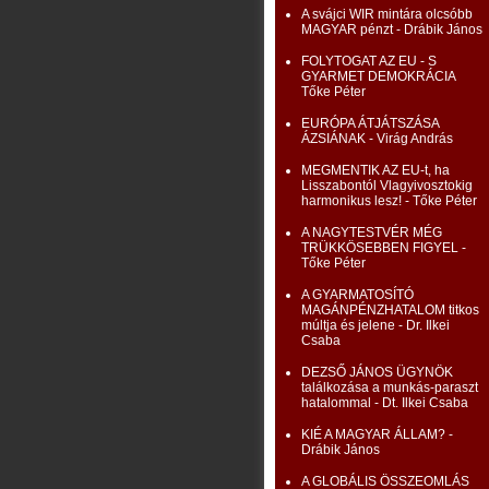
A svájci WIR mintára olcsóbb
MAGYAR pénzt - Drábik János
FOLYTOGAT AZ EU - S
GYARMET DEMOKRÁCIA
Tőke Péter
EURÓPA ÁTJÁTSZÁSA
ÁZSIÁNAK - Virág András
MEGMENTIK AZ EU-t, ha
Lisszabontól Vlagyivosztokig
harmonikus lesz! - Tőke Péter
A NAGYTESTVÉR MÉG
TRÜKKÖSEBBEN FIGYEL -
Tőke Péter
A GYARMATOSÍTÓ
MAGÁNPÉNZHATALOM titkos
múltja és jelene - Dr. Ilkei
Csaba
DEZSŐ JÁNOS ÜGYNÖK
találkozása a munkás-paraszt
hatalommal - Dt. Ilkei Csaba
KIÉ A MAGYAR ÁLLAM? -
Drábik János
A GLOBÁLIS ÖSSZEOMLÁS