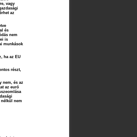
re, vagy
 gazdasági
érhet az
tve
al és
ggódás nem
ei is
nai munkások
z, ha az EU
ntos részt,
gy nem, és az
kat az euró
 összeomlása
zdasági
ó nélkül nem