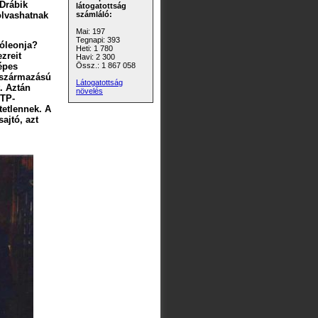
 Drábik
látogatottság
olvashatnak
számláló:
Mai: 197
Tegnapi: 393
óleonja?
Heti: 1 780
ezreit
Havi: 2 300
épes
Össz.: 1 867 058
r származású
Látogatottság
. Aztán
növelés
OTP-
tetlennek. A
ajtó, azt