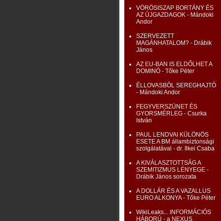
VÖRÖSISZAP BORTÁNY ÉS
AZ ÚJGAZDAGOK - Mándoki
Andor
SZERVEZETT
MAGÁNHATALOM? - Drábik
János
AZ EU-BAN IS ELDŐLHET A
DOMINÓ - Tőke Péter
ÉLLOVASBÓL SEREGHAJTÓ
- Mándoki Andor
FEGYVERSZÜNET ÉS
GYORSMÉRLEG - Csurka
István
PAUL LENDVAI KÜLÖNÖS
ESETE A BM állambiztonsági
szolgálatával - dr. Ilkei Csaba
A KIVÁLASZTOTTSÁG A
SZEMITIZMUS LÉNYEGE -
Drábik János sorozata
A DOLLÁR ÉS A VAZALLUS
EURO ALKONYA - Tőke Péter
WikiLeaks... INFORMÁCIÓS
HÁBORÚ - a NEXUS