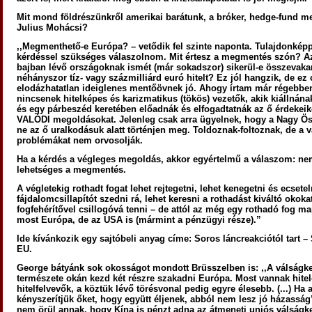
Mit mond földrészünkről amerikai barátunk, a bróker, hedge-fund m
Julius Mohácsi?
,,Megmenthető-e Európa? – vetődik fel szinte naponta. Tulajdonkép
kérdéssel szükséges válaszolnom. Mit értesz a megmentés szón? Az
bajban lévő országoknak ismét (már sokadszor) sikerül-e összevaka
néhányszor tíz- vagy százmilliárd euró hitelt? Ez jól hangzik, de ez
elodázhatatlan ideiglenes mentőövnek jó. Ahogy írtam már régebben
nincsenek hitelképes és karizmatikus (tökös) vezetők, akik kiállnána
és egy párbeszéd keretében előadnák és elfogadtatnák az ő érdekeik
VALÓDI megoldásokat. Jelenleg csak arra ügyelnek, hogy a Nagy Ö
ne az ő uralkodásuk alatt történjen meg. Toldoznak-foltoznak, de a v
problémákat nem orvosolják.
Ha a kérdés a végleges megoldás, akkor egyértelmű a válaszom: n
lehetséges a megmentés.
A végletekig rothadt fogat lehet rejtegetni, lehet kenegetni és ecsetel
fájdalomcsillapítót szedni rá, lehet keresni a rothadást kiváltó okokat
fogfehérítővel csillogóvá tenni – de attól az még egy rothadó fog ma
most Európa, de az USA is (mármint a pénzügyi része).”
Ide kívánkozik egy sajtóbeli anyag címe: Soros láncreakciótól tart –
EU.
George bátyánk sok okosságot mondott Brüsszelben is: ,,A válságk
természete okán kezd két részre szakadni Európa. Most vannak hitel
hitelfelvevők, a köztük lévő törésvonal pedig egyre élesebb. (...) Ha 
kényszerítjük őket, hogy együtt éljenek, abból nem lesz jó házasság
nem örül annak, hogy Kína is pénzt adna az átmeneti uniós válságk