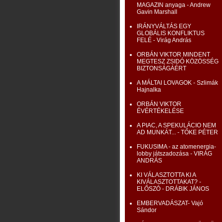
MAGAZIN anyaga - Andrew
Gavin Marshall
IRÁNYVÁLTÁS EGY
GLOBÁLIS KONFLIKTUS
FELÉ - Virág András
ORBÁN VIKTOR MINDENT
MEGTESZ ZSIDÓ KÖZÖSSÉG
BIZTONSÁGÁÉRT
A MÁLTAI LOVAGOK - Szlimák
Hajnalka
ORBÁN VIKTOR
ÉVÉRTÉKELÉSE
A PIAC, A SPEKULÁCIO NEM
AD MUNKÁT... - TŐKE PÉTER
FUKUSIMA - az atomenergia-
lobby játszadozása - VIRÁG
ANDRÁS
KI VÁLASZTOTTA KI A
KIVÁLASZTOTTAKAT? -
ELŐSZÓ - DRÁBIK JÁNOS
EMBERVADÁSZAT- Vajó
Sándor