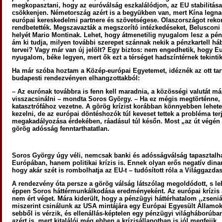
megkopasztani, hogy az euróválság eszkalálódjon, az EU stabilitása
csökkenjen. Németország azért is a begyükben van, mert Kína legn
európai kereskedelmi partnere és szövetségese. Olaszországot rekor
rendbetették. Megszavazták a megszorító intézkedéseket, Belusconi 
helyét Mario Montinak. Lehet, hogy átmenetilig nyugalom lesz a pé
ám ki tudja, milyen további szerepet szánnak nekik a pénzkartell há
tervei? Vagy már van új jelölt? Egy biztos: nem engedhetik, hogy 
nyugalom, béke legyen, mert ők ezt a térséget hadszíntérnek tekintik
Ha már szóba hoztam a Közép-európai Egyetemet, idéznék az ott tart
budapesti rendezvényen elhangzottakból:
–
Az eurónak továbbra is fenn kell maradnia, a közösségi valutát má
visszacsinálni – mondta Soros György. – Ha ez mégis megtörténne,
katasztrófához vezetne. A görög krízist korábban könnyebben lehete
kezelni, de az európai döntéshozók túl keveset tettek a probléma te
megakadályozása érdekében, ráadásul túl későn. Most „az út végén
görög adósság fenntarthatatlan.
Soros György úgy véli, nemcsak banki és adósságválság tapasztalh
Európában, hanem politikai krízis is. Ennek olyan erős negatív dina
hogy akár szét is rombolhatja az EU-t – tudósított róla a Világgazda
A rendezvény óta persze a görög válság látszólag megoldódott, s le
éppen Soros háttérmunkálkodása eredményeként. Az európai krízis
nem ért véget. Mára kiderült, hogy a pénzügyi háttérhatalom ,,zseniál
miszerint csinálunk az USA mintájára egy Európai Egyesült Államok
sebből is vérzik, és ellenállás-képtelen egy pénzügyi világháborúba
azért is, mert kitalálói még ebben a krízisállapotban is jól megfejik.