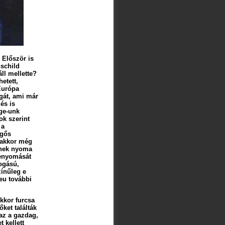
 Először is
hschild
ll mellette?
etett,
Európa
gát, ami már
és is
rge-unk
ok szerint
 a
rgős
z akkor még
mnek nyoma
benyomását
fogású,
zínűleg e
eu további
kkor furcsa
ket találták
 az a gazdag,
 kellett