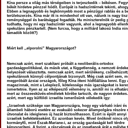
Kína persze a világ más térségeiben is terjeszkedik – békésen. Fegyv
békét hirdetve pénzzel hódít. Európát is hadszíntérnek tekinti, ahog
Ebben a legnagyobb és legkönnyebb most a pénzügyi rablás és a be
területszerzés. Kína már itt is mindenhol ott van, nálunk is nagy tiszt
reménységgel és barátsággal fogadták. Hu miniszterelnök úr pedig
tudhatta, hogy mi egy hadszíntér vagyunk, ahol a legnagyobb ellenf
spekuláns pénzkartell. (Nem furcsa, hogy a milliárd lakosú India nin
támadók között?)
Miért kell ,,elporolni”
Magyarországot?
Nemcsak azért, mert szakítani próbált a neoliberális-ortodox
gazdaságpolitikával, és másik utat, a függetlenség, a nemzeti érdeke
helyezését választotta. nemcsak azért, mert sérülékeny, csőbehúzott,
spekulánsok künnyű célpontjának bizonyult. Még csak azért sem, m
megpróbált ázsiai országok, főleg Kína itteni hídfőállása lenni. Egy a
magazinnak, mint a Leleplező, kötelessége más igazságokat is kere
ismertetnie. Ilyen az az elképesztő vélemény is, amitől mi is elhatá
mert az összeesküvés-elméletek körébe tartozik, de nagyon érdekes
azért, mert egy külföldi izraelita ismerősünk vélekedik így:
,,Izraelnek szüksége van Magyarországra, hogy egy várható iráni és
állambeli háború esetére az evakuáló sokezer állampolgára részére
útvonalat és ideiglenes új hazát biztosíthasson. Ezért is épült annyi
izraeliek befektetéseként. Ez azonban kevés. Mivel önöknél nincs ol
kormányfő, mint Észak-Mariane-i, az ország gazdaságát kell térdre
kényszeríteni. A forint, a részvények és az ingatlanok árát a mélybe 