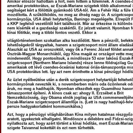
Amikor először hallottam a hírt, nem hittem a fülemnek. A csendes-
amerikai protektorátus, az Észak-Mariane szigetek több alkalommal 
segítséget kért a fölöttük gyámkodó USA-tól. Ám a Fehér Ház a füle 
mozdította. A szűkölködés, no meg az éhség nagy úr. A szigetcsopo
kormányzója, USA általi helytartója, Baningo megelégelte. Elrepült
a KKP legfelső vezetőitől kért találkozót. Már az érkezése is különös
nem kísérték el a gazdasági szakértői. Ez jelzett valamit. Nyomban f
kínai főtitkár, meg a többi fontos vezető. Ekkor a
világtörténelemben szokatlan alku kezdődött. Nem a pénzről, befekte
lehetőségekről tárgyaltak, hanem a szigetcsoport mint állam eladásá
Alaszkát az USA az oroszoktól, vagy ők a Ferenc József földet annak
Osztrák-Magyar Monarchiától, úgy Kína magát az országot vette me
mindenestől. Hogy pontosítsuk, a mindössze 53 ezer lakósú Észak-
szigetcsoport (Northern Mariane Islands) része lenne földrajzilag Gu
amerikaiak ott lévő csendes-óceániai katonai óriás-támaszpontja mia
USA protektorátus lett. Így azt nem érinthette a kínai pénzügyi hódít
Az üzlet nyélbeütése után a derék szigetcsoport helytartóját feltehet
kormányzónak nevezték ki, s novemberben máris oda özönlenek oda
áruk, no meg a hadihajók. Nyomban elkezdtek egy Guaméhoz hason
támaszpontot építeni. A kínos csak az: ahogy II. Erzsébet a Brit
Nemzetközösség, úgy Obama elnök jogilag az USA commenweltjéhe
Észak-Mariane szigetcsoport államfője is. (Lett is nagy hadihajó-fel
persze hadgyakorlatként kommunikálva.)
Azt, hogy a pénzügyi világhábrúban Kína milyen hatalmas részgyőz
aratott, igyekeztek elhallgatni. Mindössze a délebbre eső Fidzsi-szi
nyilatkozta azt, hogy azért történt a kínai hódítás, mert Észak-Marian
szigete Taivannal kokettált és ezt nem tűrhették.