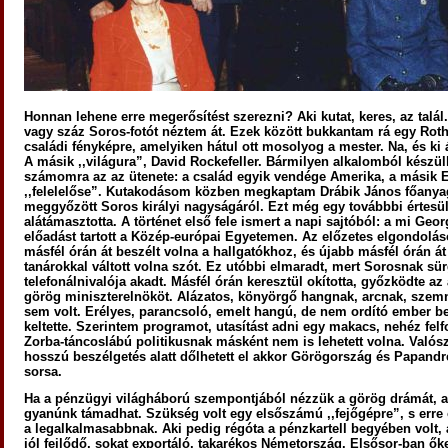
Honnan lehene erre megerősítést szerezni? Aki kutat, keres, az talál.
vagy száz Soros-fotót néztem át. Ezek között bukkantam rá egy Rot
családi fényképre, amelyiken hátul ott mosolyog a mester. Na, és ki á
A másik ,,világura”, David Rockefeller. Bármilyen alkalomból készülh
számomra az az ütenete: a család egyik vendége Amerika, a másik 
,,felelelőse”. Kutakodásom közben megkaptam Drábik János főanya
meggyőzött Soros királyi nagyságáról. Ezt még egy továbbbi értesül
alátámasztotta. A történet első fele ismert a napi sajtóból: a mi Geo
előadást tartott a Közép-európai Egyetemen. Az előzetes elgondolás
másfél órán át beszélt volna a hallgatókhoz, és újabb másfél órán át
tanárokkal váltott volna szót. Ez utóbbi elmaradt, mert Sorosnak sü
telefonálnivalója akadt. Másfél órán keresztül okította, győzködte a
görög miniszterelnököt. Alázatos, könyörgő hangnak, arcnak, sze
sem volt. Erélyes, parancsoló, emelt hangú, de nem ordító ember 
keltette. Szerintem programot, utasítást adni egy makacs, nehéz fel
Zorba-táncoslábú politikusnak másként nem is lehetett volna. Valós
hosszú beszélgetés alatt dőlhetett el akkor Görögország és Papandr
sorsa.
Ha a pénzügyi világháború szempontjából nézzük a görög drámát, a
gyanúnk támadhat. Szükség volt egy elsőszámú ,,fejőgépre”, s erre ő
a legalkalmasabbnak. Aki pedig régóta a pénzkartell begyében volt,
jól fejlődő, sokat exportáló, takarékos Németország. Elsősor-ban őket