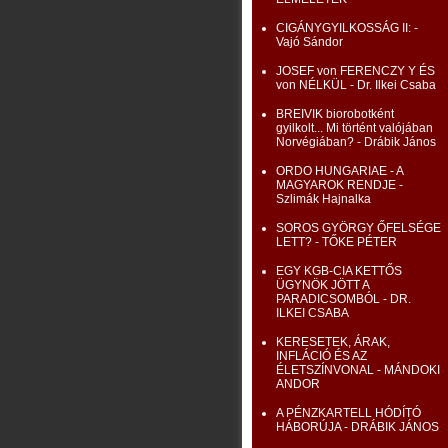
CIGÁNYGYILKOSSÁG II: -
Vajó Sándor
JOSEF von FERENCZY Y ÉS
von NÉLKÜL - Dr. Ilkei Csaba
BREIVIK biorobotként
gyilkolt... Mi történt valójában
Norvégiában? - Drábik János
ORDO HUNGARIAE - A
MAGYAROK RENDJE -
Szlimák Hajnalka
SOROS GYÖRGY ŐFELSÉGE
LETT? - TŐKE PÉTER
EGY KGB-CIA KETTŐS
ÜGYNÖK JÖTT A
PARADICSOMBÓL - DR.
ILKEI CSABA
KERESETEK, ÁRAK,
INFLÁCIÓ ÉS AZ
ÉLETSZÍNVONAL - MÁNDOKI
ANDOR
A PÉNZKARTELL HÓDÍTÓ
HÁBORÚJA - DRÁBIK JÁNOS