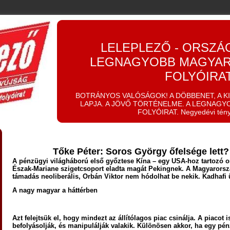
LELEPLEZŐ - ORSZÁ
LEGNAGYOBB MAGYAR
FOLYÓIRA
BOTRÁNYOS VALÓSÁGOK! A DÖBBENET, A K
LAPJA. A JÖVŐ TÖRTÉNELME. A LEGNAGY
FOLYÓIRAT. Negyedévi tén
Tőke Péter: Soros György őfelsége lett?
A pénzügyi világháború első győztese Kína – egy USA-hoz tartozó o
Észak-Mariane szigetcsoport eladta magát Pekingnek. A Magyarorszá
támadás neoliberális, Orbán Viktor nem hódolhat be nekik. Kadhafi
A nagy magyar a háttérben
Azt felejtsük el, hogy mindezt az állítólagos piac csinálja. A piacot is
befolyásolják, és manipulálják valakik. Különösen akkor, ha egy pé