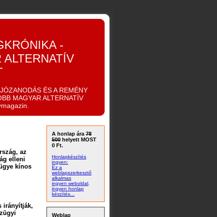
GKRÓNIKA -
 ALTERNATÍV
T
IJÓZANODÁS ÉS A REMÉNY
OBB MAGYAR ALTERNATÍV
ymagazin.
A honlap ára
78
500
helyett MOST
0 Ft.
rszág, az
Honlapkészítés
g elleni
ingyen:
 ügye kínos
Ez a
weblapszerkesztő
alkalmas
ingyen weboldal,
ingyen honlap
készítés...
 irányítják,
nzügyi
Weblap