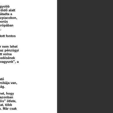
agyobb
didő alatt
átadta a
nzpiacokon,
borús
Európában
.
ott fontos
r nem lehet
 az pénzügyi
tt volna
rjedésének
 vagyunk”, a
ató
mikája van,
ság.
het, hogy
 azonban
is” ötlete,
at, több
n. Már csak