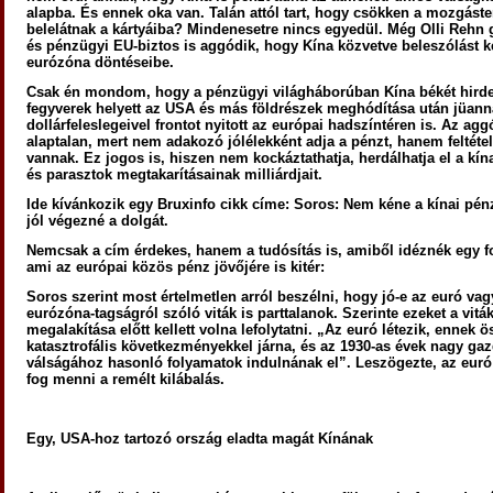
alapba. És ennek oka van. Talán attól tart, hogy csökken a mozgáste
belelátnak a kártyáiba? Mindenesetre nincs egyedül. Még Olli Rehn
és pénzügyi EU-biztos is aggódik, hogy Kína közvetve beleszólást k
eurózóna döntéseibe.
Csak én mondom, hogy a pénzügyi világháborúban Kína békét hirde
fegyverek helyett az USA és más földrészek meghódítása után jüann
dollárfeleslegeivel frontot nyitott az európai hadszíntéren is. Az a
alaptalan, mert nem adakozó jólélekként adja a pénzt, hanem feltétel
vannak. Ez jogos is, hiszen nem kockáztathatja, herdálhatja el a kí
és parasztok megtakarításainak milliárdjait.
Ide kívánkozik egy Bruxinfo cikk címe: Soros: Nem kéne a kínai pén
jól végezné a dolgát.
Nemcsak a cím érdekes, hanem a tudósítás is, amiből idéznék egy fo
ami az európai közös pénz jövőjére is kitér:
Soros szerint most értelmetlen arról beszélni, hogy jó-e az euró va
eurózóna-tagságról szóló viták is parttalanok. Szerinte ezeket a vitá
megalakítása előtt kellett volna lefolytatni. „Az euró létezik, ennek
katasztrofális következményekkel járna, és az 1930-as évek nagy ga
válságához hasonló folyamatok indulnának el”. Leszögezte, az eur
fog menni a remélt kilábalás.
Egy, USA-hoz tartozó ország eladta magát Kínának