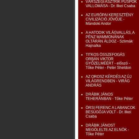
VÁRSZEGI ASZTRIK PÜSPÖK
VALLOMÁSA - Dr. Ilkei Csaba
AZ EURÓPAI KERESZTÉNY
CIVILIZÁCIÓ JÖVŐJE -
Mándoki Andor
A HATODIK VILÁGVALLÁS, A
PÉNZ MAMMONÁNAK
OLTÁRÁN ÁLDOZ - Szlimák
Hajnalka
TITKOS ÖSSZEFOGÁS
ORBÁN VIKTOR
GYŐZELMÉÉRT - előszó -
Tőke Péter - Peter Sheldon
AZ OROSZ KÉRDÉS AZ ÚJ
VILÁGRENDBEN - VIRÁG
ANDRÁS
DRÁBIK JÁNOS
TEHERÁNBAN - Tőke Péter
ÖRSI FERENC A LABANCOK
BESÚGÓJA VOLT - Dr. Ilkei
Csaba
DRÁBIK JÁNOST
MEGÖLELTE AZ ELNÖK -
Tőke Péter