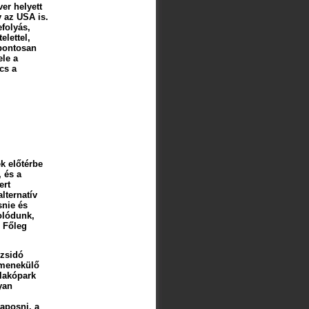
er helyett
y az USA is.
folyás,
elettel,
 pontosan
ele a
cs a
k előtérbe
 és a
ert
lternatív
snie és
rolódunk,
. Főleg
 zsidó
 menekülő
 lakópark
yan
taposni, a