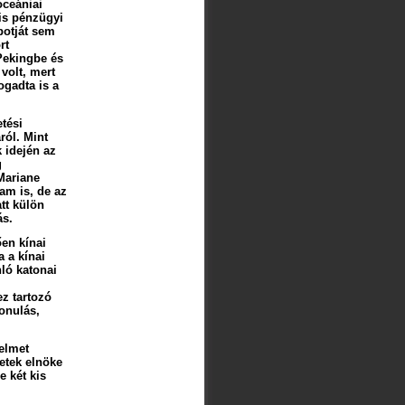
óceániai
is pénzügyi
botját sem
rt
 Pekingbe és
 volt, mert
ogadta is a
tési
ról. Mint
 idején az
g
Mariane
am is, de az
tt külön
ás.
ően kínai
 a kínai
ló katonai
z tartozó
vonulás,
elmet
getek elnöke
e két kis